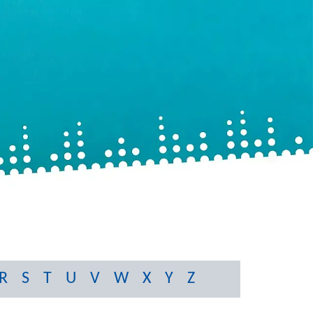
R
S
T
U
V
W
X
Y
Z