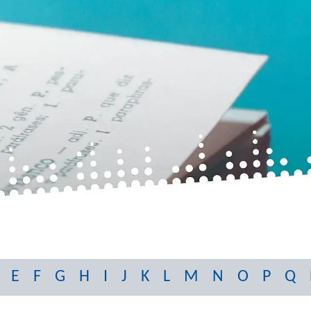
E
F
G
H
I
J
K
L
M
N
O
P
Q