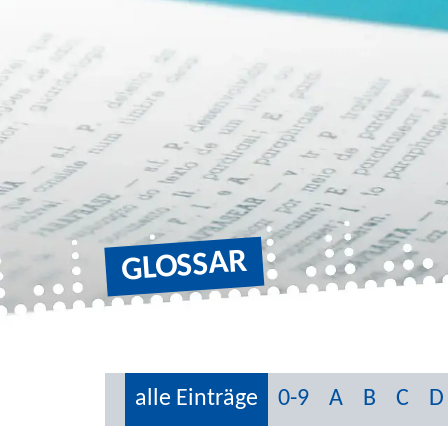
GLOSSAR
alle Einträge
0-9
A
B
C
D