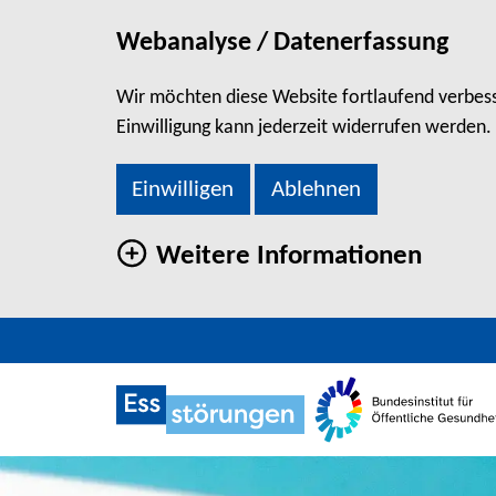
Webanalyse / Datenerfassung
Wir möchten diese Website fortlaufend verbesse
Einwilligung kann jederzeit widerrufen werden.
Einwilligen
Ablehnen
Weitere Informationen
direkt zum Hauptinhalt springen
GLOSSAR
Zu den Social Media Links