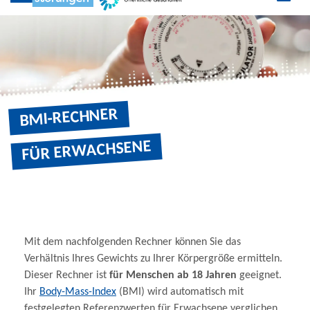
BMI-RECHNER FÜR ERWACHSENE
Zu den Social Media Links
BMI-RECHNER
FÜR ERWACHSENE
Mit dem nachfolgenden Rechner können Sie das
Verhältnis Ihres Gewichts zu Ihrer Körpergröße ermitteln.
Dieser Rechner ist
für Menschen ab 18 Jahren
geeignet.
Ihr
Body-Mass-Index
(BMI) wird automatisch mit
festgelegten Referenzwerten für Erwachsene verglichen.