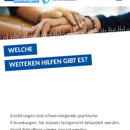
WELCHE WEITEREN HILFEN GIBT ES?
Zu den Social Media Links
WELCHE
WEITEREN HILFEN GIBT ES?
Essstörungen sind schwerwiegende psychische
Erkrankungen. Sie müssen fachgerecht behandelt werden,
damit Betroffene wieder gesund werden.