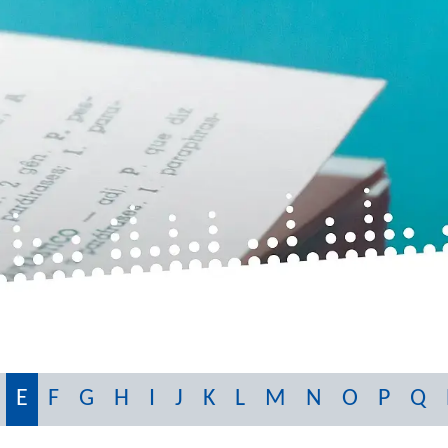
E
F
G
H
I
J
K
L
M
N
O
P
Q