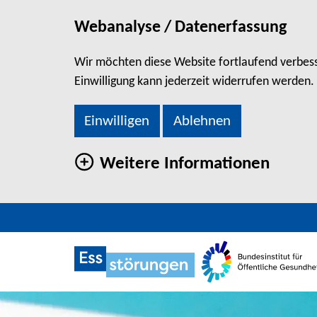
Webanalyse / Datenerfassung
Wir möchten diese Website fortlaufend verbesse
Einwilligung kann jederzeit widerrufen werden.
Einwilligen
Ablehnen
Weitere Informationen
direkt zum Hauptinhalt springen
GLOSSAR - BUCHSTABE
Zu den Social Media Links