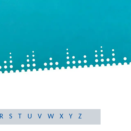
R
S
T
U
V
W
X
Y
Z