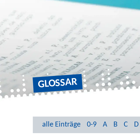
GLOSSAR
alle Einträge
0-9
A
B
C
D