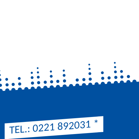
*
TEL.: 0221 892031