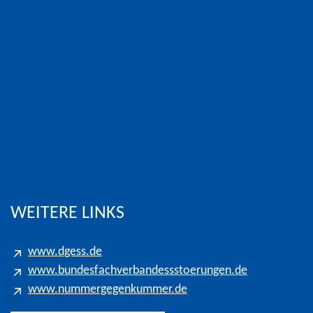
eters für Gespräche in das Kölner Ortsnetz
WEITERE LINKS
www.dgess.de
www.bundesfachverbandessstoerungen.de
www.nummergegenkummer.de