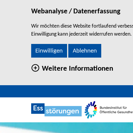
Webanalyse / Datenerfassung
Wir möchten diese Website fortlaufend verbesse
Einwilligung kann jederzeit widerrufen werden.
Einwilligen
Ablehnen
Weitere Informationen
direkt zum Hauptinhalt springen
BULIMIE
Zu den Social Media Links