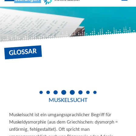
MUSKELSUCHT
Zu den Social Media Links
GLOSSAR
MUSKELSUCHT
Muskelsucht ist ein umgangssprachlicher Begriff für
Muskeldysmorphie (aus dem Griechischen: dysmorph =
unförmig, fehlgestaltet). Oft spricht man