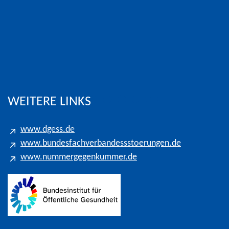
eters für Gespräche in das Kölner Ortsnetz
WEITERE LINKS
www.dgess.de
www.bundesfachverbandessstoerungen.de
www.nummergegenkummer.de