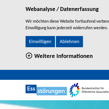
Webanalyse / Datenerfassung
Wir möchten diese Website fortlaufend verbesse
Einwilligung kann jederzeit widerrufen werden.
Einwilligen
Ablehnen
Weitere Informationen
direkt zum Hauptinhalt springen
ANOREXIE
Zu den Social Media Links