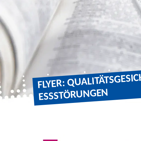
FLYER: Q
MBULANTE V
ESSSTÖRUNGEN