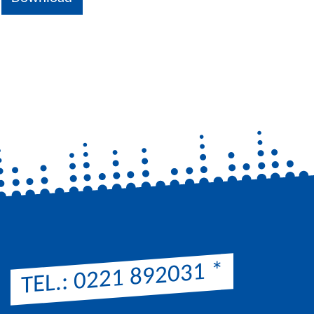
*
TEL.: 0221 892031