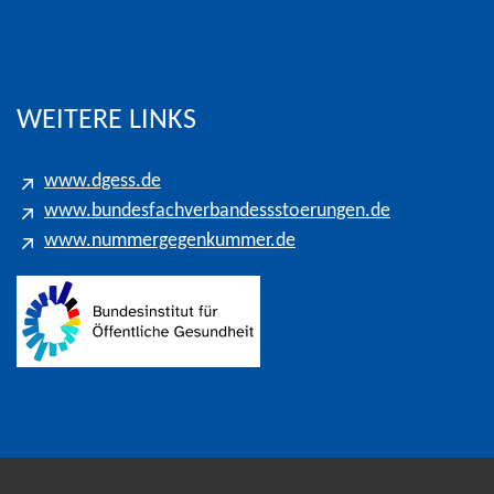
eters für Gespräche in das Kölner Ortsnetz
WEITERE LINKS
www.dgess.de
www.bundesfachverbandessstoerungen.de
www.nummergegenkummer.de