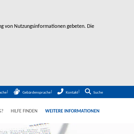
sung von Nutzungsinformationen gebeten. Die
Zur Suche
ache
Gebärdensprache
Kontakt
Suche
G?
HILFE FINDEN
WEITERE INFORMATIONEN
ERSORGUNG VON PATIE