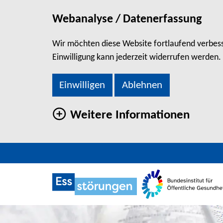
Webanalyse / Datenerfassung
Wir möchten diese Website fortlaufend verbesse
Einwilligung kann jederzeit widerrufen werden.
Einwilligen
Ablehnen
Weitere Informationen
direkt zum Hauptinhalt springen
FLYER: QUALITÄTSGES
Zu den Social Media Links