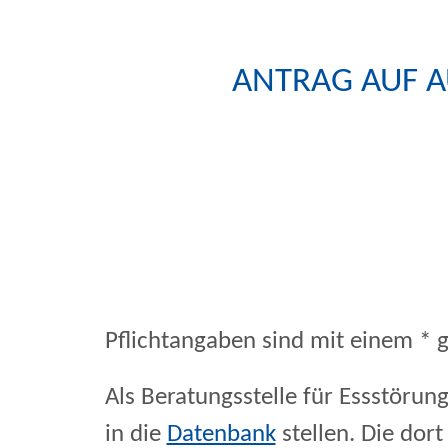
AUFNAHMEFORMULAR 
Zu den Social Media Links
ANTRAG AUF A
Pflichtangaben sind mit einem * 
Als Beratungsstelle für Essstöru
in die
Datenbank
stellen. Die dor