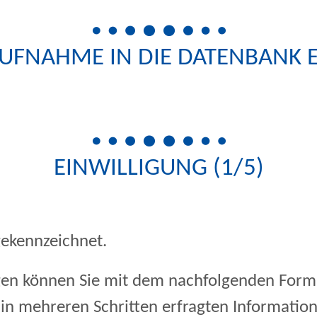
DATENBANK ESSSTÖR
UFNAHME IN DIE DATENBANK
EINWILLIGUNG (1/5)
gekennzeichnet.
ngen können Sie mit dem nachfolgenden For
t in mehreren Schritten erfragten Informatio