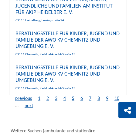
JUGENDLICHE UND FAMILIEN AM INSTITUT
FÜR AKJP HEIDELBER E. V.
69115 Heidelberg, Lessingstraße 24
BERATUNGSSTELLE FÜR KINDER, JUGEND UND
FAMILIE DER AWO KV CHEMNITZ UND
UMGEBUNG E. V.
09111 Chemnitz, Karl-Liebknecht-Straße 13
BERATUNGSSTELLE FÜR KINDER, JUGEND UND
FAMILIE DER AWO KV CHEMNITZ UND
UMGEBUNG E. V.
09111 Chemnitz, Karl-Liebknecht-Straße 13
previous
1
2
3
4
5
6
7
8
9
10
…
next
Weitere Suchen (ambulante und stationäre