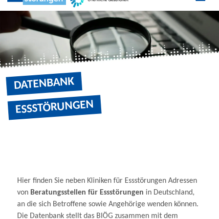
BERATUNGSSTELLEN SUCHE - SEITE 5
Zu den Social Media Links
DATENBANK
ESSSTÖRUNGEN
Hier finden Sie neben Kliniken für Essstörungen Adressen
von
Beratungsstellen für Essstörungen
in Deutschland,
an die sich Betroffene sowie Angehörige wenden können.
Die Datenbank stellt das BIÖG zusammen mit dem