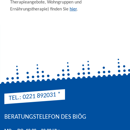
Therapieangebote, Wohngruppen und
Ernährungstherapie) finden Sie
hier
.
*
TEL.: 0221 892031
BERATUNGSTELEFON DES BIÖG
Hinweis: Preis entsprechend der Preisliste Ihres Telefonanbieters 